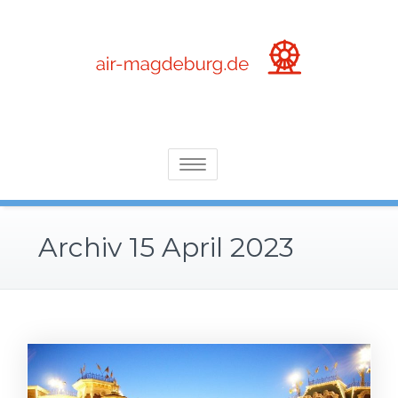
Skip
to
content
die wunderbare Welt der Arenen, Event- und Freizeitparks
Air-magdeburg.de
Toggle
navigation
Archiv 15 April 2023