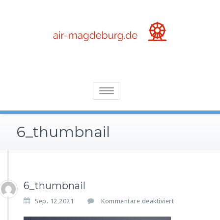
Skip
to
content
die wunderbare Welt der Arenen, Event- und Freizeitparks
Air-magdeburg.de
Toggle
navigation
6_thumbnail
6_thumbnail
f
Sep. 12,2021
Kommentare deaktiviert
ü