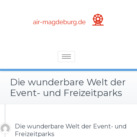
Skip
to
content
die wunderbare Welt der Arenen, Event- und Freizeitparks
Air-magdeburg.de
Toggle
navigation
Die wunderbare Welt der
Event- und Freizeitparks
Die wunderbare Welt der Event- und
Freizeitparks