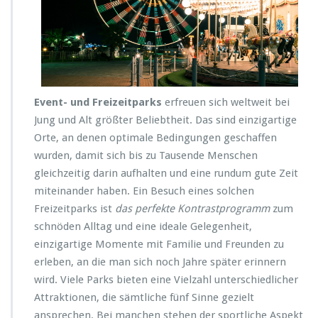
r
E
v
e
n
t
-
Event- und Freizeitparks
erfreuen sich weltweit bei
u
Jung und Alt größter Beliebtheit. Das sind einzigartige
n
d
Orte, an denen optimale Bedingungen geschaffen
F
wurden, damit sich bis zu Tausende Menschen
r
gleichzeitig darin aufhalten und eine rundum gute Zeit
e
miteinander haben. Ein Besuch eines solchen
i
z
Freizeitparks ist
das perfekte Kontrastprogramm
zum
e
schnöden Alltag und eine ideale Gelegenheit,
i
einzigartige Momente mit Familie und Freunden zu
t
erleben, an die man sich noch Jahre später erinnern
p
a
wird. Viele Parks bieten eine Vielzahl unterschiedlicher
r
Attraktionen, die sämtliche fünf Sinne gezielt
k
ansprechen. Bei manchen stehen der sportliche Aspekt