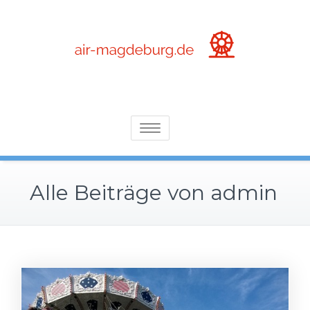
Skip
to
content
die wunderbare Welt der Arenen, Event- und Freizeitparks
Air-magdeburg.de
Toggle
navigation
Alle Beiträge von admin